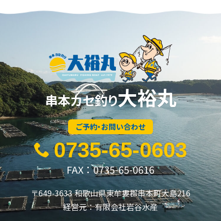
大裕丸
串本カセ釣り
ご予約・お問い合わせ
0735-65-0603
FAX：0735-65-0616
〒649-3633 和歌山県東牟婁郡串本町大島216
経営元：有限会社岩谷水産