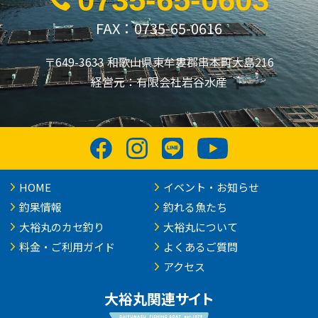
FAX：0735-65-0616
〒649-3633 和歌山県東牟婁郡串本町大島216
経営元：有限会社岩谷水産
HOME
イベント・お知らせ
釣果情報
釣れる魚たち
大裕丸のカセ釣り
大裕丸について
料金・ご利用ガイド
よくあるご質問
アクセス
大裕丸関連サイト