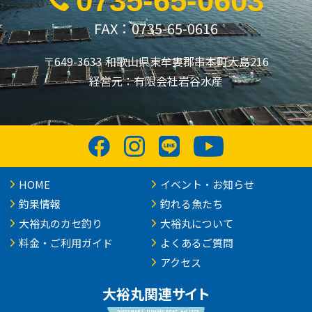
0735-65-0603
FAX：0735-65-0616
〒649-3633 和歌山県東牟婁郡串本町大島216
経営元：有限会社岩谷水産
HOME
イベント・お知らせ
釣果情報
釣れる魚たち
大裕丸のカセ釣り
大裕丸について
料金・ご利用ガイド
よくあるご質問
アクセス
大裕丸関連サイト