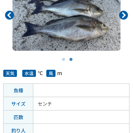
℃
m
天気
水温
風
魚種
サイズ
センチ
匹数
釣り人