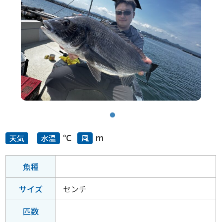
℃
m
天気
水温
風
魚種
サイズ
センチ
匹数