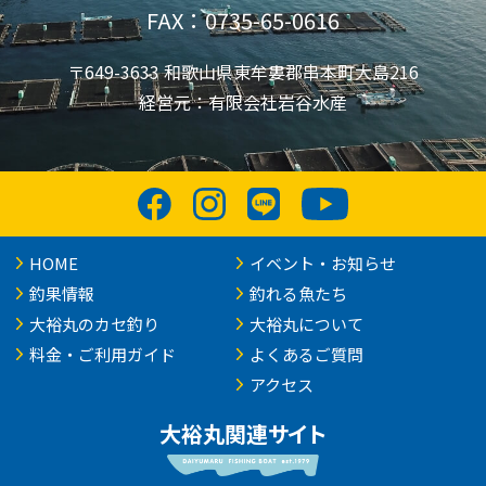
FAX：0735-65-0616
〒649-3633 和歌山県東牟婁郡串本町大島216
経営元：有限会社岩谷水産
HOME
イベント・お知らせ
釣果情報
釣れる魚たち
大裕丸のカセ釣り
大裕丸について
料金・ご利用ガイド
よくあるご質問
アクセス
大裕丸関連サイト