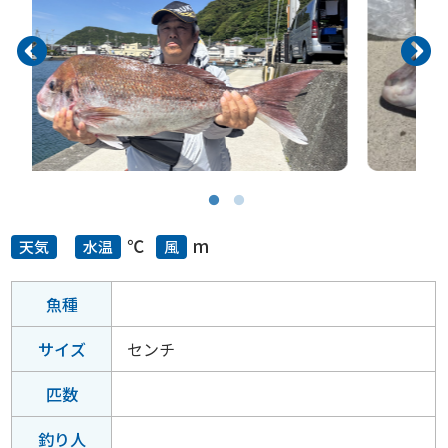
℃
m
天気
水温
風
魚種
サイズ
センチ
匹数
釣り人