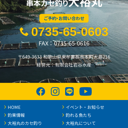
大裕丸
串本カセ釣り
ご予約・お問い合わせ
0735-65-0603
FAX：0735-65-0616
〒649-3633 和歌山県東牟婁郡串本町大島216
経営元：有限会社岩谷水産
HOME
イベント・お知らせ
釣果情報
釣れる魚たち
大裕丸のカセ釣り
大裕丸について