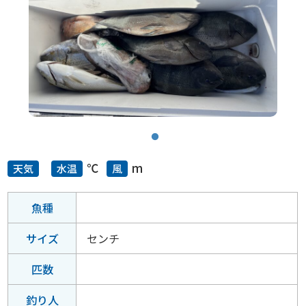
℃
m
天気
水温
風
魚種
サイズ
センチ
匹数
釣り人