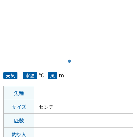
℃
m
天気
水温
風
魚種
サイズ
センチ
匹数
釣り人