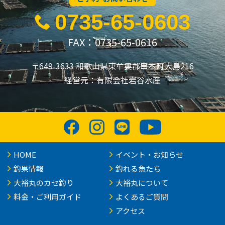
0735-65-0603
FAX：0735-65-0616
〒649-3633 和歌山県東牟婁郡串本町大島216
経営元：有限会社岩谷水産
HOME
イベント・お知らせ
釣果情報
釣れる魚たち
大裕丸のカセ釣り
大裕丸について
料金・ご利用ガイド
よくあるご質問
アクセス