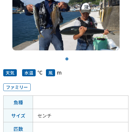
℃
m
天気
水温
風
ファミリー
魚種
サイズ
センチ
匹数