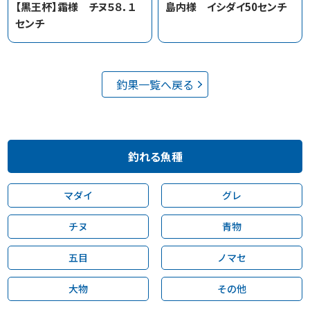
【黒王杯】霜様 チヌ５８．１
島内様 イシダイ50センチ
センチ
釣果一覧へ戻る
釣れる魚種
マダイ
グレ
チヌ
青物
五目
ノマセ
大物
その他