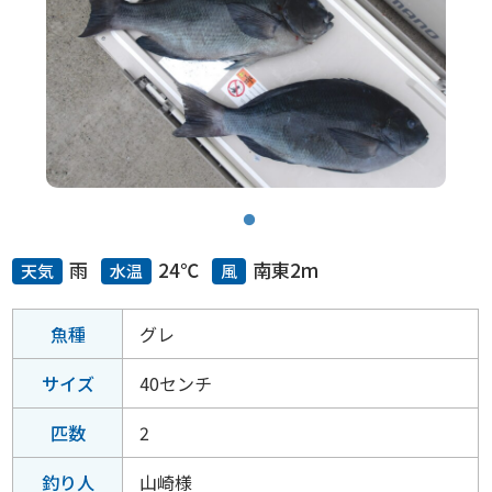
雨
24℃
南東2m
天気
水温
風
魚種
グレ
サイズ
40センチ
匹数
2
釣り人
山崎様