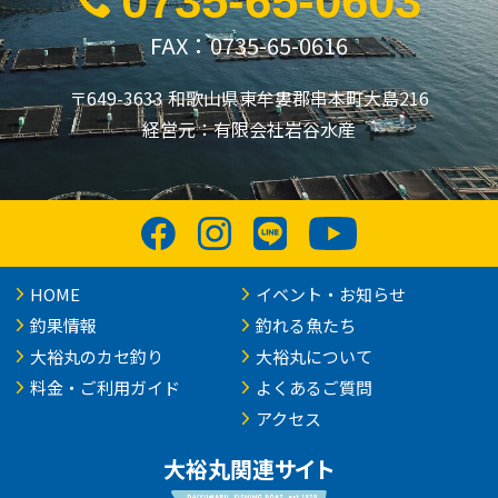
0735-65-0603
FAX：0735-65-0616
〒649-3633 和歌山県東牟婁郡串本町大島216
経営元：有限会社岩谷水産
HOME
イベント・お知らせ
釣果情報
釣れる魚たち
大裕丸のカセ釣り
大裕丸について
料金・ご利用ガイド
よくあるご質問
アクセス
大裕丸関連サイト