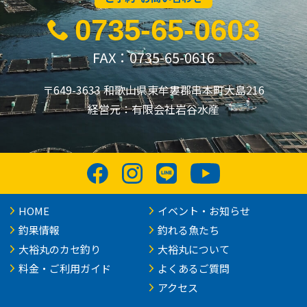
0735-65-0603
FAX：0735-65-0616
〒649-3633 和歌山県東牟婁郡串本町大島216
経営元：有限会社岩谷水産
HOME
イベント・お知らせ
釣果情報
釣れる魚たち
大裕丸のカセ釣り
大裕丸について
料金・ご利用ガイド
よくあるご質問
アクセス