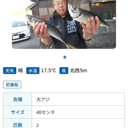
晴
17.5℃
北西5m
天気
水温
風
初乗船
魚種
大アジ
サイズ
40センチ
匹数
2