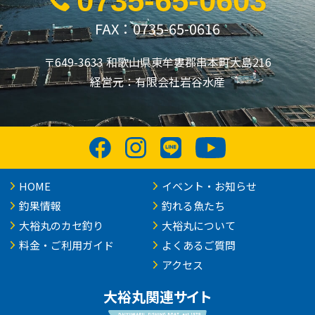
0735-65-0603
FAX：0735-65-0616
〒649-3633 和歌山県東牟婁郡串本町大島216
経営元：有限会社岩谷水産
HOME
イベント・お知らせ
釣果情報
釣れる魚たち
大裕丸のカセ釣り
大裕丸について
料金・ご利用ガイド
よくあるご質問
アクセス
大裕丸関連サイト