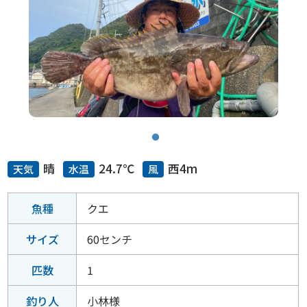
晴
24.7℃
西4m
天気
水温
風
魚種
クエ
サイズ
60センチ
匹数
1
釣り人
小林様