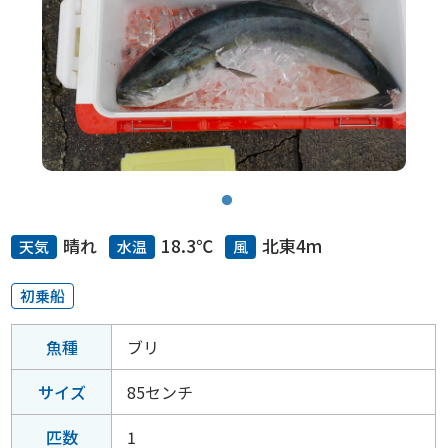
晴れ
18.3℃
北東4m
天気
水温
風
初乗船
魚種
ブリ
サイズ
85センチ
匹数
1