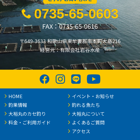
0735-65-0603
FAX：0735-65-0616
〒649-3633 和歌山県東牟婁郡串本町大島216
経営元：有限会社岩谷水産
HOME
イベント・お知らせ
釣果情報
釣れる魚たち
大裕丸のカセ釣り
大裕丸について
料金・ご利用ガイド
よくあるご質問
アクセス