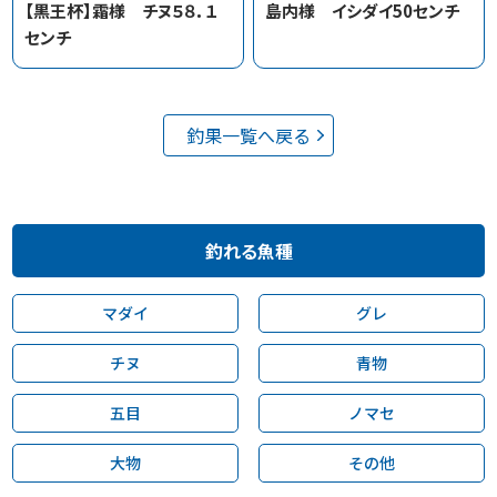
【黒王杯】霜様 チヌ５８．１
島内様 イシダイ50センチ
センチ
釣果一覧へ戻る
釣れる魚種
マダイ
グレ
チヌ
青物
五目
ノマセ
大物
その他