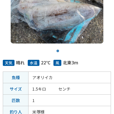
晴れ
22℃
北東3m
天気
水温
風
魚種
アオリイカ
サイズ
1.5キロ センチ
匹数
1
釣り人
米塚様