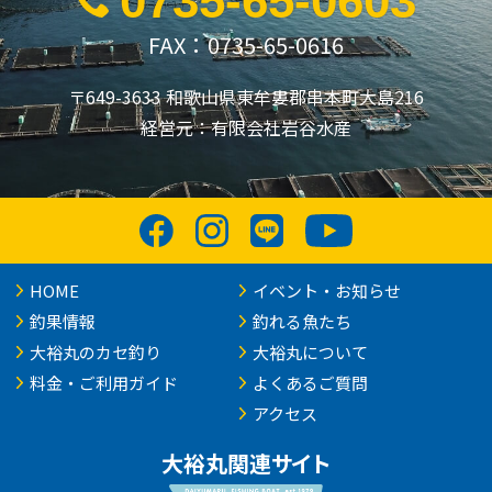
0735-65-0603
FAX：0735-65-0616
〒649-3633 和歌山県東牟婁郡串本町大島216
経営元：有限会社岩谷水産
HOME
イベント・お知らせ
釣果情報
釣れる魚たち
大裕丸のカセ釣り
大裕丸について
料金・ご利用ガイド
よくあるご質問
アクセス
大裕丸関連サイト