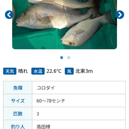
晴れ
22.6℃
北東3m
天気
水温
風
魚種
コロダイ
サイズ
60～78センチ
匹数
3
釣り人
高田様