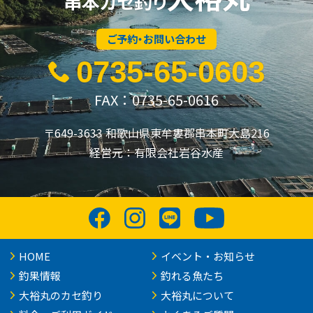
串本カセ釣り
ご予約・お問い合わせ
0735-65-0603
FAX：0735-65-0616
〒649-3633 和歌山県東牟婁郡串本町大島216
経営元：有限会社岩谷水産
HOME
イベント・お知らせ
釣果情報
釣れる魚たち
大裕丸のカセ釣り
大裕丸について