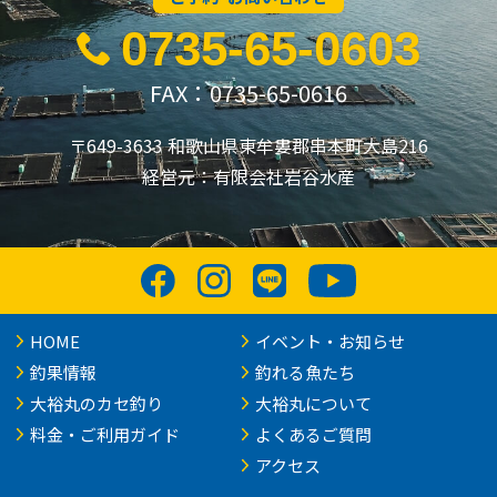
0735-65-0603
FAX：0735-65-0616
〒649-3633 和歌山県東牟婁郡串本町大島216
経営元：有限会社岩谷水産
HOME
イベント・お知らせ
釣果情報
釣れる魚たち
大裕丸のカセ釣り
大裕丸について
料金・ご利用ガイド
よくあるご質問
アクセス