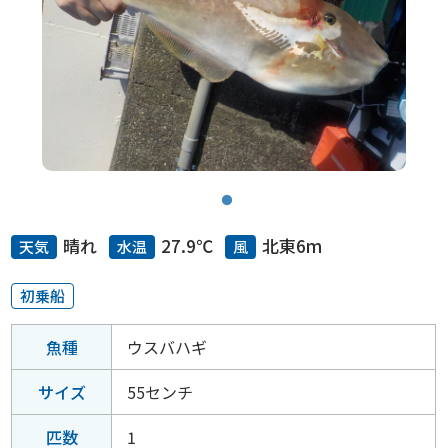
晴れ
27.9℃
北東6m
天気
水温
風
初乗船
魚種
ウスバハギ
サイズ
55センチ
匹数
1