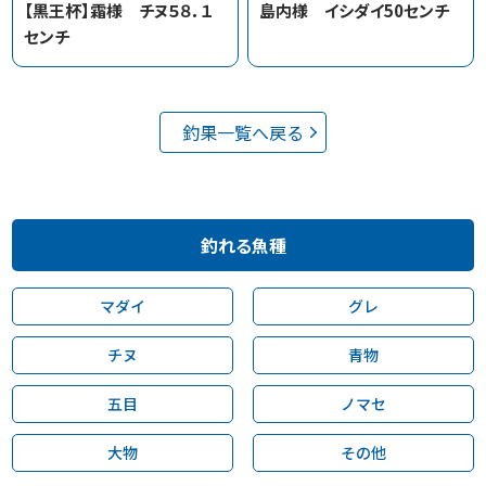
【黒王杯】霜様 チヌ５８．１
島内様 イシダイ50センチ
センチ
釣果一覧へ戻る
釣れる魚種
マダイ
グレ
チヌ
青物
五目
ノマセ
大物
その他